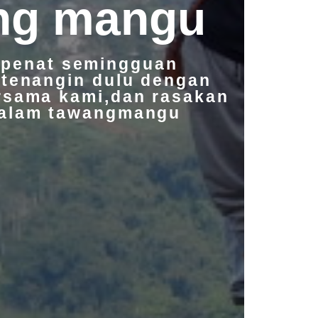
ng mangu
n penat semingguan
, tenangin dulu dengan
ersama kami,dan rasakan
 alam tawangmangu