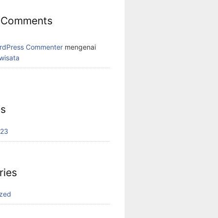
 Comments
rdPress Commenter
mengenai
wisata
es
023
ries
ized